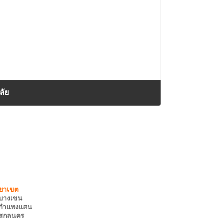
ลัย
บางเขน
กำแพงแสน
สกลนคร