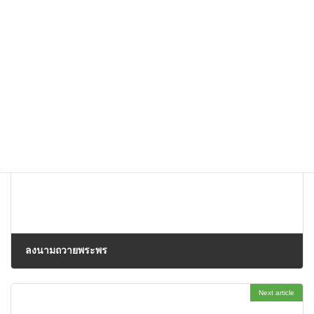
โควตา) ปีการศึกษา 2569 ของคณะแพทยศาสตร์ เมื่อวันที่ 27
เมษายน 2569
ณ อาคารสารสนเทศ สำนักงานเขต
บริการการเรียนรู้พื้นที่สุพรรณบุรี มหาวิทยาลัยเกษตรศาสตร์
ประชาสัมพันธ์
Categories
Previous article
ลงนามถวายพระพร
02/04/2026
Next article