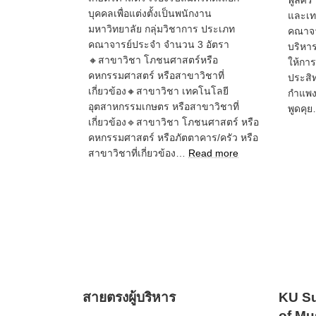
พูลศร
บุคคลเพื่อแต่งตั้งเป็นพนักงาน
และเท
มหาวิทยาลัย กลุ่มวิชาการ ประเภท
คณาจา
คณาจารย์ประจำ จำนวน 3 อัตรา
บริหาร
🔸สาขาวิชา โภชนศาสตร์หรือ
ให้การ
คหกรรมศาสตร์ หรือสาขาวิชาที่
ประสิท
เกี่ยวข้อง🔸สาขาวิชา เทคโนโลยี
กำแพง
อุตสาหกรรมเกษตร หรือสาขาวิชาที่
พูดคุ
เกี่ยวข้อง🔹สาขาวิชา โภชนศาสตร์ หรือ
คหกรรมศาสตร์ หรือภัตตาคาร/ครัว หรือ
:
สาขาวิชาที่เกี่ยวข้อง…
Read more
รับ
สมัคร
อาจารย์
3
อัตรา
สายตรงผู้บริหาร
KU Su
of Mu