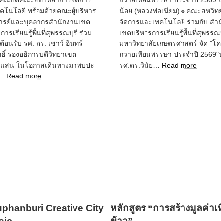
ี คณบดีคณะสหวิทยาการจัดการ
ถวายเทียนพรรษา ประจำปี 2569 ณ
คโนโลยี พร้อมด้วยคณะผู้บริหาร
น้อย (หลวงพ่อเนียม)🔹คณะสหวิท
รย์และบุคลากรสำนักงานเขต
จัดการและเทคโนโลยี ร่วมกับ สำ
การเรียนรู้พื้นที่สุพรรณบุรี ร่วม
เขตบริหารการเรียนรู้พื้นที่สุพรรณบ
ต้อนรับ รศ. ดร. เชาว์ อินทร์
มหาวิทยาลัยเกษตรศาสตร์ จัด "โ
ธิ์ รองอธิการบดีวิทยาเขต
ถวายเทียนพรรษา ประจำปี 2569
:
แสน ในโอกาสเดินทางมาพบปะ
รศ.ดร.วินัย…
Read more
ถวาย
:
ย…
Read more
ต้อนรับ
เทียน
รศ.
พรรษา
ดร.
ประจำ
เชาว์
ปี
2569
อินทร์
ณ
ประสิทธิ์
วัด
รอง
น้อย
อธิการบดี
(หลวง
วิทยาเขต
พ่อ
กำแพงแสน
เนียม)
phanburi Creative City
หลักสูตร “การสร้างมูลค่าเพ
sic
ข้าว”