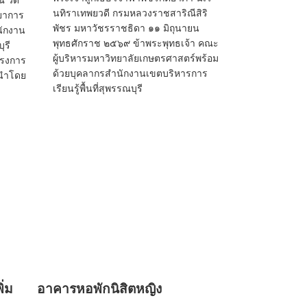
 วัด
นทิราเทพยวดี กรมหลวงราชสาริณีสิริ
ยาการ
พัชร มหาวัชรราชธิดา ๑๑ มิถุนายน
นักงาน
พุทธศักราช ๒๕๖๙ ข้าพระพุทธเจ้า คณะ
ุรี
ผู้บริหารมหาวิทยาลัยเกษตรศาสตร์พร้อม
ครงการ
ด้วยบุคลากรสำนักงานเขตบริหารการ
"นำโดย
เรียนรู้พื้นที่สุพรรณบุรี
ิ่ม
อาคารหอพักนิสิตหญิง