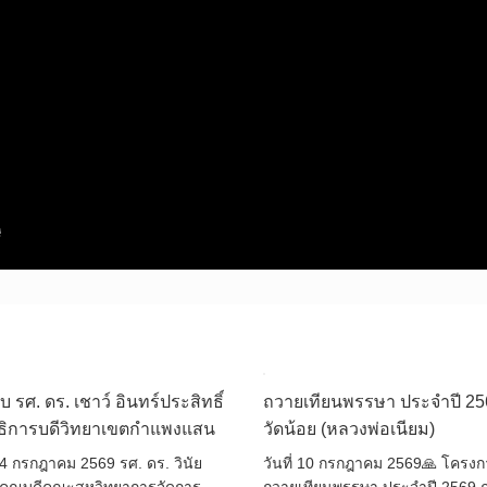
บ รศ. ดร. เชาว์ อินทร์ประสิทธิ์
ถวายเทียนพรรษา ประจำปี 2
ธิการบดีวิทยาเขตกำแพงแสน
วัดน้อย (หลวงพ่อเนียม)
 14 กรกฎาคม 2569 รศ. ดร. วินัย
วันที่ 10 กรกฎาคม 2569🙏 โครง