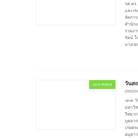
รศ.ดร.
และเขต
จัดการ
สำนักง
ร่วมงา
รัตน์ 
บางเข
วันส
ประชาสัมพันธ์
03/02/20
📣️📣️ 
มหาวิท
วิทยาก
บุคลา
เกษตรศ
อนุสาว